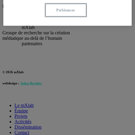
Doctorat en communication, profil recherche-création.
Préférences
mXlab
Groupe de recherche sur la création
médiatique au-delà de l’humain
partenaires
© 2026 mXlab
webdesign :
Julien Berthier
Le mXlab
Équipe
Projets
Activités
Dissémination
Contact