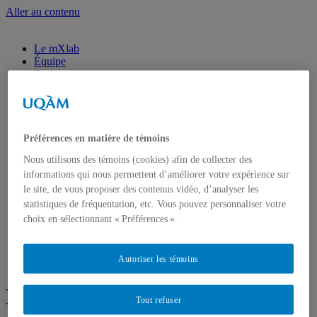
Aller au contenu
Le mXlab
Équipe
Projets
Activités
Dissémination
Contact
Le mXlab
Préférences en matière de témoins
Équipe
Nous utilisons des témoins (cookies) afin de collecter des
Projets
Activités
informations qui nous permettent d’améliorer votre expérience sur
Dissémination
le site, de vous proposer des contenus vidéo, d’analyser les
Contact
statistiques de fréquentation, etc. Vous pouvez personnaliser votre
choix en sélectionnant « Préférences ».
équipe
Autoriser les témoins
Membre étudiant
Mariane Laporte
Tout refuser