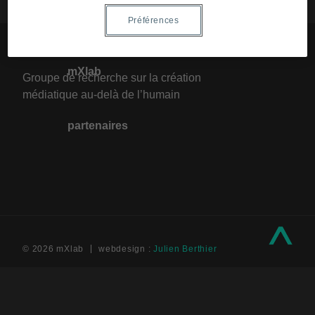
équipe
Préférences
mXlab
Groupe de recherche sur la création
médiatique au-delà de l’humain
partenaires
© 2026 mXlab
webdesign :
Julien Berthier