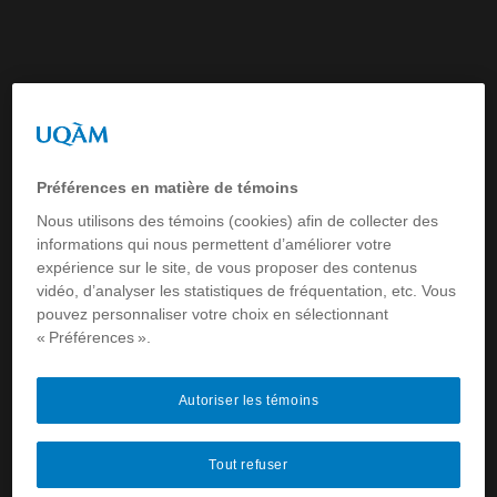
Membre étudiant
David Drouin
Préférences en matière de témoins
Nous utilisons des témoins (cookies) afin de collecter des
Maîtrise en communication, profil recherche-création
informations qui nous permettent d’améliorer votre
en média expérimental.
expérience sur le site, de vous proposer des contenus
vidéo, d’analyser les statistiques de fréquentation, etc. Vous
pouvez personnaliser votre choix en sélectionnant
« Préférences ».
Autoriser les témoins
Tout refuser