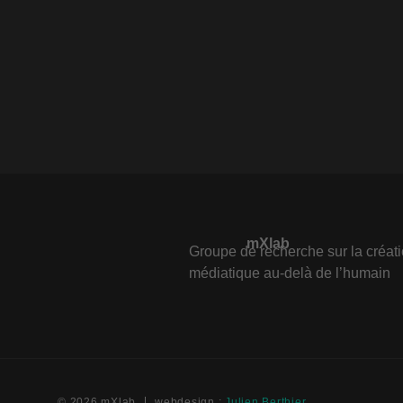
mXlab
Groupe de recherche sur la créat
médiatique au-delà de l’humain
© 2026 mXlab
webdesign :
Julien Berthier