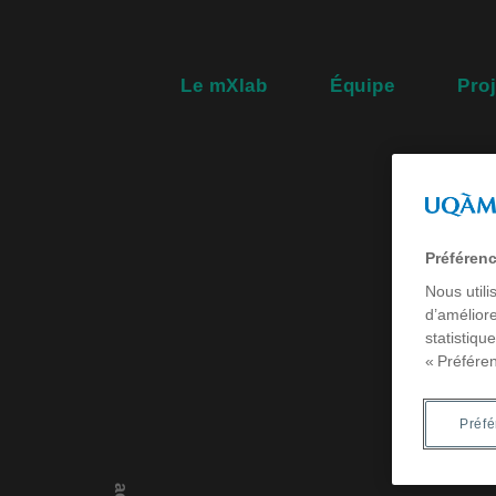
Le mXlab
Équipe
Proj
Préféren
Nous utili
d’améliore
statistiqu
« Préfére
Préf