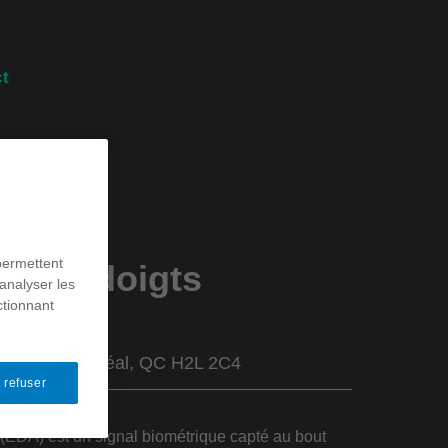
t
permettent
t des doigts
analyser les
026
ctionnant
 mXlab
rine E, Montréal, QC H2L 2C4
 refuser
e (EDA) est un signal biométrique capté au bout