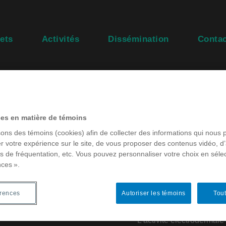
ets
Activités
Dissémination
Contac
atelier
ces en matière de témoins
sons des témoins (cookies) afin de collecter des informations qui nous 
Sur le bou
r votre expérience sur le site, de vous proposer des contenus vidéo, d’
mardi 10 mars 2
es de fréquentation, etc. Vous pouvez personnaliser votre choix en séle
nces ».
de 17h à 19h
J-R610, local du
405 Rue Sainte-Cathe
érences
Autoriser les témoins
Tout
L’activité électrodermal